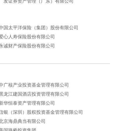
广发证券资产管理（广东）有限公司
中国太平洋保险（集团）股份有限公司
爱心人寿保险股份有限公司
永诚财产保险股份有限公司
中广核产业投资基金管理有限公司
黑龙江建国酒店投资管理有限公司
新华恒泰资产管理有限公司
信银（深圳）股权投资基金管理有限公司
北京海鼎典当有限公司
美国路桥投资集团