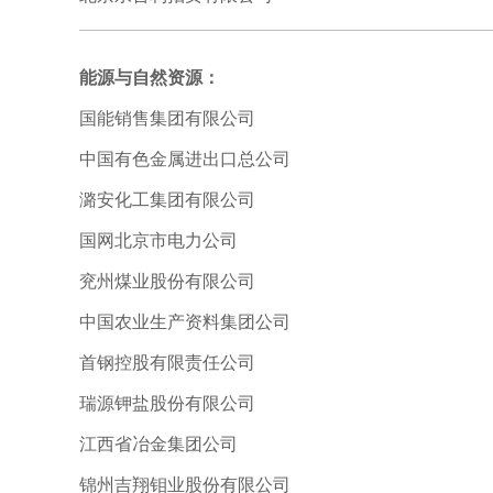
能源与自然资源：
国能销售集团有限公司
中国有色金属进出口总公司
潞安化工集团有限公司
国网北京市电力公司
兖州煤业股份有限公司
中国农业生产资料集团公司
首钢控股有限责任公司
瑞源钾盐股份有限公司
江西省冶金集团公司
锦州吉翔钼业股份有限公司