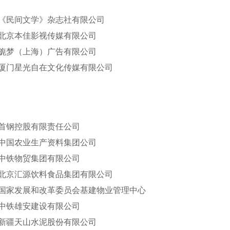
《民间文学》杂志社有限公司
北京本佳影视传媒有限公司
旎梦（上海）广告有限公司
厦门星光自在文化传媒有限公司
首钢控股有限责任公司
中国农业生产资料集团公司
中铁物贸集团有限公司
北京汇源饮料食品集团有限公司
国家发展和改革委员会基建物业管理中心
中铁雄安建设有限公司
新疆天山水泥股份有限公司