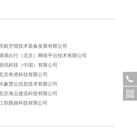
民航空馆技术装备发展有限公司
滴滴出行（北京）网络平台技术有限公司
朗讯科技（中国）有限公司
北京奇虎科技有限公司
大象慧云信息技术有限公司
北京海云捷迅科技有限公司
江苏跑旅科技有限公司