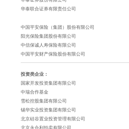
华泰联合证券有限责任公司
中国平安保险（集团）股份有限公司
阳光保险集团股份有限公司
中信保诚人寿保险有限公司
中国平安财产保险股份有限公司
投资类企业：
国家开发投资集团有限公司
中瑞合作基金
雪松控股集团有限公司
锡华实业投资集团有限公司
北京硅谷置业投资管理有限公司
北京永合利拍卖有限公司