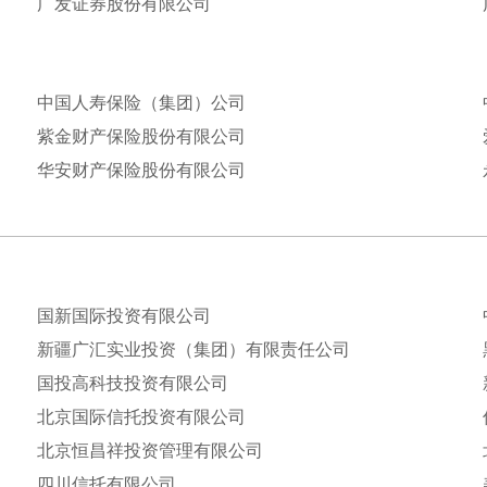
广发证券股份有限公司
中国人寿保险（集团）公司
紫金财产保险股份有限公司
华安财产保险股份有限公司
国新国际投资有限公司
新疆广汇实业投资（集团）有限责任公司
国投高科技投资有限公司
北京国际信托投资有限公司
北京恒昌祥投资管理有限公司
四川信托有限公司