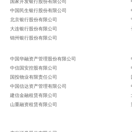
国家开发银行股份有限公司
中国民生银行股份有限公司
北京银行股份有限公司
大连银行股份有限公司
锦州银行股份有限公司
中国华融资产管理股份有限公司
中信国安控股有限公司
国投物业有限责任公司
中国信达资产管理有限公司
建信金融租赁有限公司
山重融资租赁有限公司