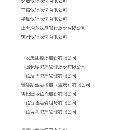
交通银行股份有限公司
中信银行股份有限公司
华夏银行股份有限公司
上海浦东发展银行股份有限公司
杭州银行股份有限公司
中农集团控股股份有限公司
中国长城资产管理股份有限公司
中信浩华资产管理有限公司
普洛斯金融控股（重庆）有限公司
雪松国
际信托股份有限公司
中信富通融资租赁有限公司
中信青岛资产管理有限公司
华泰证券股份有限公司