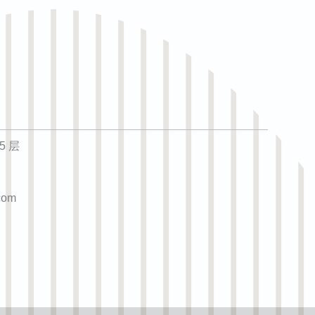
5 层
com