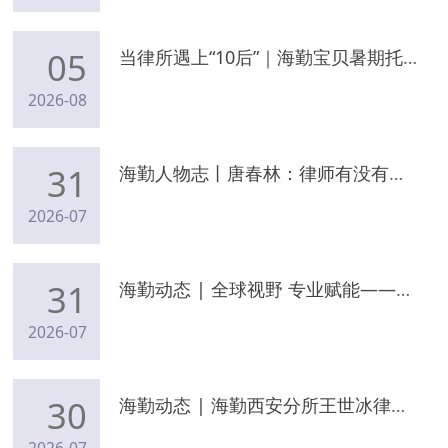
05
当律所遇上“10后”｜海勤宝贝暑期托管日，遇见不一样的假期
2026-08
31
海勤人物志丨唐春林：律师有没有用心，当事人感受得到
2026-07
31
海勤动态 | 全球视野 专业赋能——海口分所亮相第十五届财经峰会，斩获律所、律师CFS 双项大奖
2026-07
30
海勤动态 | 海勤西安分所王世冰律师受邀央广网解读充电桩扫码乱象